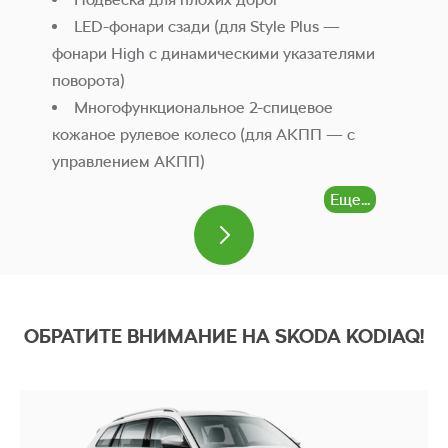
LED-фонари сзади (для Style Plus —
фонари High с динамическими указателями
поворота)
Многофункциональное 2-спицевое
кожаное рулевое колесо (для АКПП — с
управлением АКПП)
Передний центральный подлокотник
Еще...
Jumbo Box
x USB спереди, 2x USB сзади и 1х USB в
зеркале заднего вида (в Active Plus — только
2x USB спереди)
Макияжные зеркала спереди (в Style Plus
ОБРАТИТЕ ВНИМАНИЕ НА SKODA KODIAQ!
— со светодиодной подсветкой)
Ручная регулировка высоты передних
Слайдшоу
сидений (для Active Plus — только
водительского)