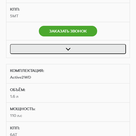
Style Plus — c электроскладыванием,
безопасности спереди
КПП:
водительское с затемнением)
Предупредительные катафоты открытых
5MT
Светодиодные фары (LED) ближнего и
дверей
дальнего света, дневной свет фар Day Light на
Набор автомобилиста
ЗАКАЗАТЬ ЗВОНОК
светодиодах
Система «ЭРА-ГЛОНАСС»
Электростеклоподъемники спереди и
Усилитель руля, с регулировкой в
сзади
зависимости от скорости
Передние сиденья с подогревом
3-спицевое кожаное рулевое колесо
Система Start-Stop
Скребок для льда
КОМПЛЕКТАЦИЯ:
Скребок для льда
Active2WD
Передние сиденья с подогревом
Радио Swing — экран 8’’
Центральный замок с ДУ
ОБЪЁМ:
Bluetooth
Электронный иммобилайзер
1.6 л
Стальные диски 6.5J x 16 с
Заднее сиденье и спинка делимая, спинка
полноразмерными колпаками, шины 205/60
МОЩНОСТЬ:
складная
110 л.с
R16
Дополнительный электрический
Стальное запасное колесо, комплект
нагреватель (только для 2.0 TDI)
КПП:
инструментов и домкрат
6AT
Индикатор давления воздуха в шинах