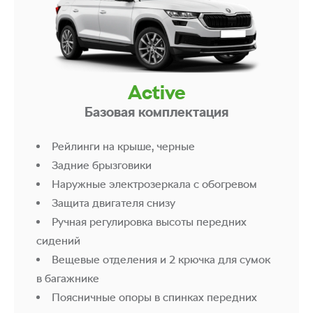
Спинка заднего сиденья делимая складная
(для Style Plus — с подлокотником)
Подсветка в багажникех
Розетка 12В в багажнике/li>
Полка багажника, складная
Active
Антиблокировочная система тормозов
Базовая комплектация
(ABS)
Электронная система курсовой
Рейлинги на крыше, черные
устойчивости (ESC), вкл. блокировку
Задние брызговики
дифференциала (XDS)
Наружные электрозеркала с обогревом
Фронтальные подушки безопасности
Защита двигателя снизу
водителя и переднего пассажира, для
Ручная регулировка высоты передних
пассажира — с отключением
сидений
Боковые подушки безопасности спереди
Вещевые отделения и 2 крючка для сумок
Электромеханический ручной тормоз
в багажнике
Крепление для детского кресла Isofix
Поясничные опоры в спинках передних
сзади и на переднем пассажирском сиденье