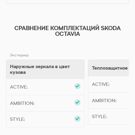
СРАВНЕНИЕ КОМПЛЕКТАЦИЙ SKODA
OCTAVIA
Экстерьер
Наружные зеркала в цвет
Теплозащитное ос
кузова
ACTIVE
ACTIVE:
ACTIVE:
AMBITION
AMBITION:
AMBITION:
STYLE
STYLE:
STYLE: