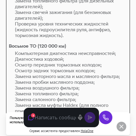
Замена топливного фильтра (для дизельных
двигателей);
Замена свечей зажигания (для бензиновых
двигателей);
Проверка уровня технических жидкостей
(жидкость гидроусилителя руля, антифриз,
тормозная жидкость).
Компьютерная диагностика неисправностей;
Диагностика ходовой;
Осмотр передних тормозных колодок;
Осмотр задних тормозных колодок;
Замена моторного масла и масляного фильтра;
Замена пробки масляного поддона;
Замена воздушного фильтра;
Замена топливного фильтра;
Замена салонного фильтра;
Замена масла муфты Haldex (для полного
привода);
Замена ремня/цепи ГРМ.
Пользуясь данным сайтом, вы соглашаетесь с тем, что мы
используем
cookies
.
* Точный перечень работ может варьироваться в