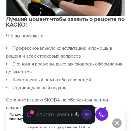
Лучший момент чтобы заявить о ремонте по
КАСКО!
Что вы получаете:
Профессиональную консультацию и помощь в
решении всех страховых вопросов
Экономия времени, высокая скорость оформления
документов
Качественный ремонт без очередей
Индивидуальный подход
Оставляете свою ŠKODA на обслуживание или
ремонт? Не откладывайте свои дела, сохранив
Пользуясь данным сайтом, вы соглашаетесь с тем, что мы
мобильность с подменным автомобилем ŠKODA!
используем
cookies
.
Также мы можем доставить Вас на такси до