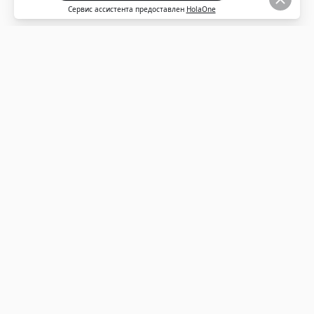
ЖДЕМ ВАС В ŠKODA СИГМА
СЕРВИС В СПБ!
Оставьте нам ваши контакты, и мы свяжемся с вами,
ответим на все ваши вопросы и расскажем подробнее
о наших предложениях.
СИГМА СЕРВИС
г. СПб, пр. Маршала Блюхера, 69А
+7 (812) 327-00-88
info-ss@sigma.spb.ru
Отдел продаж: 09.00-21.00
Отдел сервиса: 08.00-21.00
СИГМА АВТО
г. СПб, Большой проспект ВО, 98
+7 (812) 327-00-80